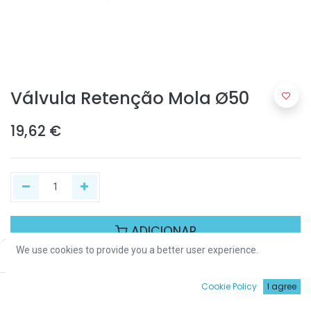
Válvula Retenção Mola Ø50
19,62
€
ADICIONAR
We use cookies to provide you a better user experience.
Price:
Add to Cart
19,62
€
Partilhar :
0
Cookie Policy
I agree
Início
Procurar
Wishlist
Conta