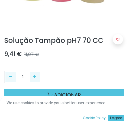
Solução Tampão pH7 70 CC
9,41
€
11,07
€
ADICIONAR
We use cookies to provide you a better user experience.
Price:
Add to Cart
9,41
€
Partilhar :
0
Cookie Policy
I agree
Início
Procurar
Wishlist
Conta