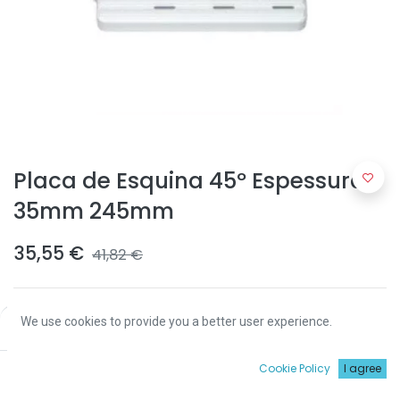
Placa de Esquina 45º Espessura
35mm 245mm
35,55
€
41,82
€
We use cookies to provide you a better user experience.
Price:
Add to Cart
35,55
€
0
Cookie Policy
I agree
ADICIONAR
Início
Procurar
Wishlist
Conta