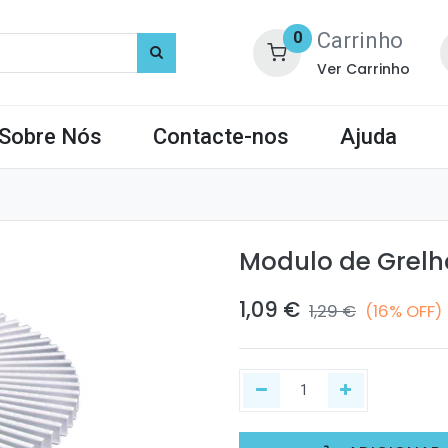
Carrinho
0
Ver Carrinho
Sobre Nós
Contacte-nos
Ajuda
Modulo de Grel
1,09
€
1,29
€
(16% OFF)