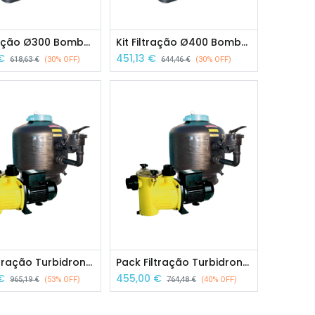
Kit Filtração Ø300 Bomba 1/2 HP Micro Top
Kit Filtração Ø400 Bomba 1/2 HP Micro Top
€
451,13
€
618,63
€
(30% OFF)
644,46
€
(30% OFF)
Pack Filtração Turbidron 500 + Domus 33
Pack Filtração Turbidron 630 + Domus 50
€
455,00
€
965,19
€
(53% OFF)
764,48
€
(40% OFF)