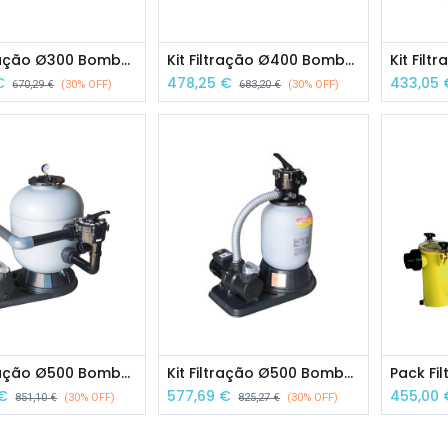
Kit Filtração Ø300 Bomba 1/2 HP Micro
Kit Filtração Ø400 Bomba 1/2 HP Micro
€
478,25
€
433,05
670,29
€
(30% OFF)
683,20
€
(30% OFF)
Kit Filtração Ø500 Bomba 1/2 HP Mini
Kit Filtração Ø500 Bomba 1/2 HP Mini Top
€
577,69
€
455,00
851,10
€
(30% OFF)
825,27
€
(30% OFF)