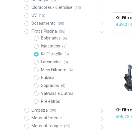
Cloradores / Eletrolise
(15)
UV
(15)
Doseamento
469,21
(80)
Filtros Piscina
(35)
Bobinados
(6)
Injectados
(2)
Kit Filtração
(8)
Laminados
(9)
Meio Filtrante
(4)
Publica
Soprados
(6)
Válvulas e Outros
Pré-Filtros
Limpeza
(39)
595,78
Material Exterior
Material Tanque
(29)