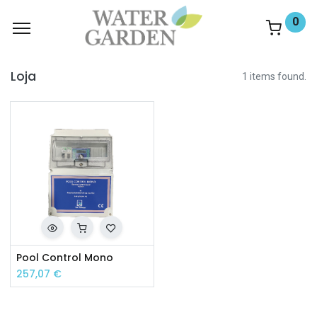
0
Loja
1 items found.
Pool Control Mono
257,07
€