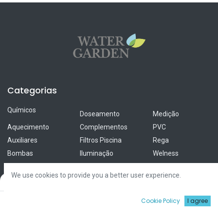
Categorias
Químicos
Doseamento
Medição
Aquecimento
Complementos
PVC
Auxiliares
Filtros Piscina
Rega
Bombas
Iluminação
Welness
Coberturas
Limpeza
Revestimentos
We use cookies to provide you a better user experience.
Cloradores &
Material Exterior
Tratamento de
Filters
Default
Electrólise
Água
Material Tanque
0
Cookie Policy
I agree
UV
Início
Procurar
Wishlist
Conta