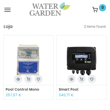
0
Loja
2 items found.
Pool Control Mono
Smart Pool
257,07
€
340,71
€