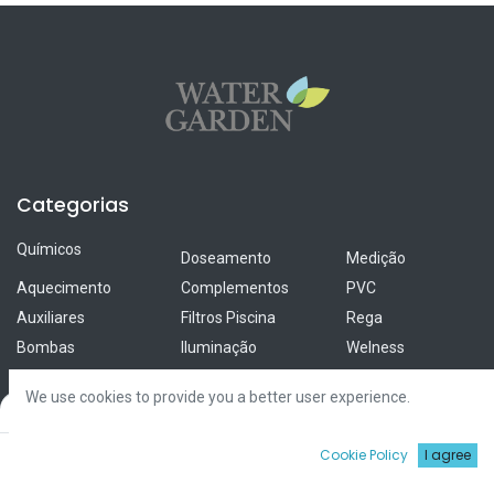
Categorias
Químicos
Doseamento
Medição
Aquecimento
Complementos
PVC
Auxiliares
Filtros Piscina
Rega
Bombas
Iluminação
Welness
Coberturas
Limpeza
Revestimentos
We use cookies to provide you a better user experience.
Cloradores &
Material Exterior
Tratamento de
Filters
Default
Electrólise
Água
Material Tanque
0
Cookie Policy
I agree
UV
Início
Procurar
Wishlist
Conta